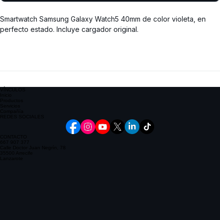
Realizar compra
Smartwatch Samsung Galaxy Watch5 40mm de color violeta, en 
perfecto estado. Incluye cargador original.
VÍNCULOS
Inicio
Productos
Servicios
Compañía
REDES SOCIALES
CONTACTO
667 907 377
Calle Doctor Juan Negrín, 78
35500 Arrecife
Lanzarote